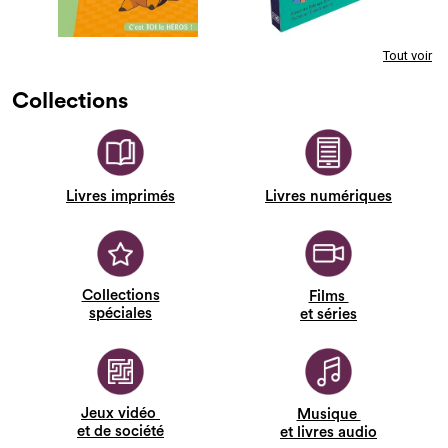
Tout voir
Collections
Livres
imprimés
Livres numériques
Collections
Films
spéciales
et séries
Jeux vidéo
Musique
et de société
et livres audio