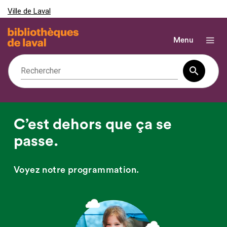
Ville de Laval
Menu
menu
search
Rechercher
Lance
la
reche
simpl
C’est dehors que ça se
passe.
Voyez notre programmation.