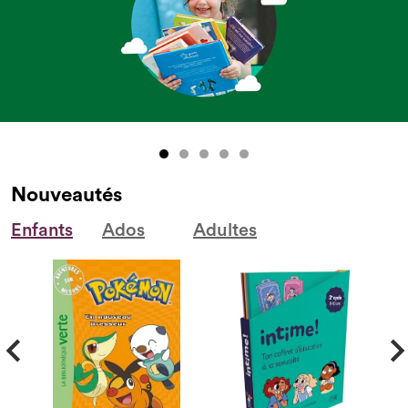
Nouveautés
Enfants
Ados
Adultes
-
Diapositive
1
focalisé